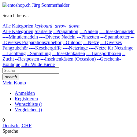
Search here...
Alle Kategorien
keyboard_arrow_down
Alle Kategorien
Startseite
--Präparation
---Nadeln
----Insektennadeln
----Minutiernadeln
----Diverse Nadeln
---Pinzetten
---Spannbretter
--
-Diverses Präparationszubehör
--Outdoor
---Netze
---Diverses
Fangzubehör
----Keschergriffe
----Netzringe
----Netze für Netzringe
---Lichtfang
--Sammlung
---Insektenkästen
---Transportboxen
--
Zucht
--Restposten
---Insektenkästen (Occasion)
--Geschenk-
Boutique
--IG Wilde Biene
search
Mein Konto
Anmelden
Registrieren
Wunschliste
(
)
Vergleichen
(
)
0
Deutsch | CHF
Sprache