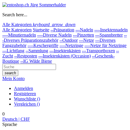
Search here...
Alle Kategorien
keyboard_arrow_down
Alle Kategorien
Startseite
--Präparation
---Nadeln
----Insektennadeln
----Minutiernadeln
----Diverse Nadeln
---Pinzetten
---Spannbretter
--
-Diverses Präparationszubehör
--Outdoor
---Netze
---Diverses
Fangzubehör
----Keschergriffe
----Netzringe
----Netze für Netzringe
---Lichtfang
--Sammlung
---Insektenkästen
---Transportboxen
--
Zucht
--Restposten
---Insektenkästen (Occasion)
--Geschenk-
Boutique
--IG Wilde Biene
search
Mein Konto
Anmelden
Registrieren
Wunschliste
(
)
Vergleichen
(
)
0
Deutsch | CHF
Sprache