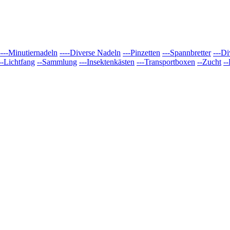
----Minutiernadeln
----Diverse Nadeln
---Pinzetten
---Spannbretter
---Di
--Lichtfang
--Sammlung
---Insektenkästen
---Transportboxen
--Zucht
-