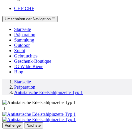
CHF
CHF
Umschalten der Navigation
☰
Startseite
Präparation
Sammlung
Outdoor
Zucht
Gebrauchtes
Geschenk-Boutique
IG Wilde Biene
Blog
Startseite
Präparation
Antistatische Edelstahlpinzette Typ 1

Vorherige
Nächste