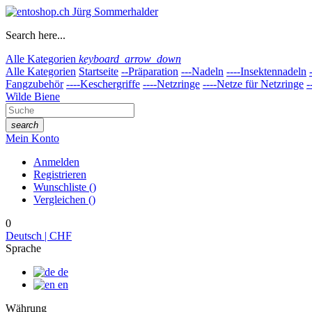
Search here...
Alle Kategorien
keyboard_arrow_down
Alle Kategorien
Startseite
--Präparation
---Nadeln
----Insektennadeln
Fangzubehör
----Keschergriffe
----Netzringe
----Netze für Netzringe
-
Wilde Biene
search
Mein Konto
Anmelden
Registrieren
Wunschliste
(
)
Vergleichen
(
)
0
Deutsch | CHF
Sprache
de
en
Währung