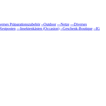
verses Präparationszubehör
--Outdoor
---Netze
---Diverses
-Restposten
---Insektenkästen (Occasion)
--Geschenk-Boutique
--IG