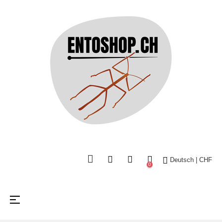
Deutsch | CHF
0
Umschalten
☰
der
Navigation