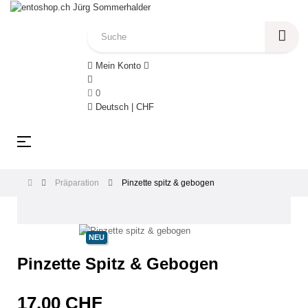
Mein Konto
0
Deutsch | CHF
Umschalten
☰
der
Navigation
Präparation
Pinzette spitz & gebogen
NEU
Pinzette Spitz & Gebogen
17,00 CHF